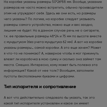
На коробке указаны размеры 50*26*88 мм. Вообще, указание
размеров не часто можно встретить, обычно производители
этим не утруждают себя. Здесь же они есть, но размеры
чего указаны? По логике, на коробке следует указывать
размеры самого устройства, можно еще и вес заодно,
лишним не будет. Но в данном случае речь не о сигарете,
т.к. ее правильные размеры 48*24 и 75 мм по высоте вместе
с мундштуком (без учета мундштука 62 мм). А вот на коробке
указаны размеры… самой коробки. А это еще зачем? Может
я что-то не понимаю? А, наверное чтобы я мог прикинуть
влезет ли коробочка в мою сумку и сколько она займет там
места. Смешно. Интересно, кому может быть полезна эта
информация? Какой от нее толк? Вообщем, заполнили
пустоты бесполезными буквами и цифрами.
Тип испарителя и сопротивление
А вот что действительно следовало бы указать, так это
какой тип испарителя установлен и какое он имеет