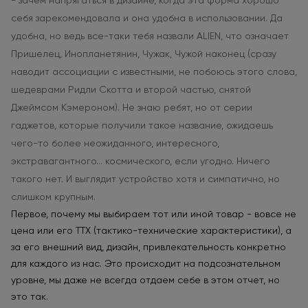
- зачем напрягаться в дизайне, когда эта форма хорошо
себя зарекомендовала и она удобна в использовании. Да
удобна, но ведь все-таки тебя назвали ALIEN, что означает
Пришелец, Инопланетянин, Чужак, Чужой наконец (сразу
наводит ассоциации с известными, не побоюсь этого слова,
шедеврами Ридли Скотта и второй частью, снятой
Джеймсом Кэмероном). Не знаю ребят, но от серии
гаджетов, которые получили такое название, ожидаешь
чего-то более неожиданного, интересного,
экстравагантного... космического, если угодно. Ничего
такого нет. И выглядит устройство хотя и симпатично, но
слишком крупным.
Первое, почему мы выбираем тот или иной товар - вовсе не
цена или его ТТХ (тактико-технические характеристики), а
за его внешний вид, дизайн, привлекательность конкретно
для каждого из нас. Это происходит на подсознательном
уровне, мы даже не всегда отдаем себе в этом отчет, но
это так.