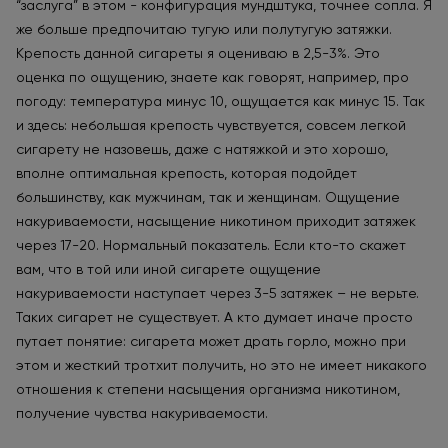
“заслуга” в этом - конфигурация мундштука, точнее сопла. Я
же больше предпочитаю тугую или полутугую затяжки.
Крепость данной сигареты я оцениваю в 2,5-3%. Это
оценка по ощущению, знаете как говорят, например, про
погоду: температура минус 10, ощущается как минус 15. Так
и здесь: небольшая крепость чувствуется, совсем легкой
сигарету не назовешь, даже с натяжкой и это хорошо,
вполне оптимальная крепость, которая подойдет
большинству, как мужчинам, так и женщинам. Ощущение
накуриваемости, насыщение никотином приходит затяжек
через 17-20. Нормальный показатель. Если кто-то скажет
вам, что в той или иной сигарете ощущение
накуриваемости наступает через 3-5 затяжек – не верьте.
Таких сигарет не существует. А кто думает иначе просто
путает понятие: сигарета может драть горло, можно при
этом и жесткий тротхит получить, но это не имеет никакого
отношения к степени насыщения организма никотином,
получение чувства накуриваемости.