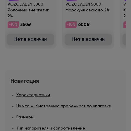
VOZOL ALIEN 5000
VOZOL ALIEN 5000
VOZ
Яблочный энергетик
Маракуйя авокадо 2%
Кив
2%
2%
350₽
600₽
-10%
-10%
-1
Нет в наличии
Нет в наличии
Навигация
Характеристики
Ну что ж, быстренько пробежимся по упаковке
Размеры
Тип испарителя и сопротивление