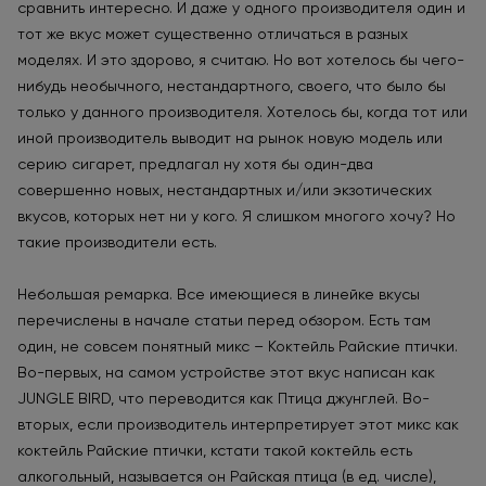
сравнить интересно. И даже у одного производителя один и
тот же вкус может существенно отличаться в разных
моделях. И это здорово, я считаю. Но вот хотелось бы чего-
нибудь необычного, нестандартного, своего, что было бы
только у данного производителя. Хотелось бы, когда тот или
иной производитель выводит на рынок новую модель или
серию сигарет, предлагал ну хотя бы один-два
совершенно новых, нестандартных и/или экзотических
вкусов, которых нет ни у кого. Я слишком многого хочу? Но
такие производители есть.
Небольшая ремарка. Все имеющиеся в линейке вкусы
перечислены в начале статьи перед обзором. Есть там
один, не совсем понятный микс – Коктейль Райские птички.
Во-первых, на самом устройстве этот вкус написан как
JUNGLE BIRD, что переводится как Птица джунглей. Во-
вторых, если производитель интерпретирует этот микс как
коктейль Райские птички, кстати такой коктейль есть
алкогольный, называется он Райская птица (в ед. числе),