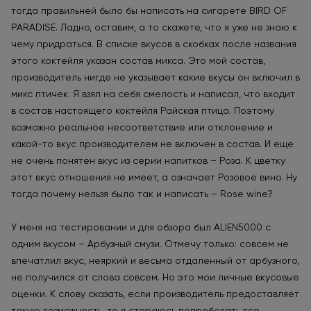
тогда правильней было бы написать на сигарете BIRD OF
PARADISE. Ладно, оставим, а то скажете, что я уже не знаю к
чему придраться. В списке вкусов в скобках после названия
этого коктейля указан состав микса. Это мой состав,
производитель нигде не указывает какие вкусы он включил в
микс птичек. Я взял на себя смелость и написал, что входит
в состав настоящего коктейля Райская птица. Поэтому
возможно реальное несоответствие или отклонение и
какой-то вкус производителем не включен в состав. И еще
не очень понятен вкус из серии напитков – Роза. К цветку
этот вкус отношения не имеет, а означает Розовое вино. Ну
тогда почему нельзя было так и написать – Rose wine?
У меня на тестировании и для обзора был ALIEN5000 с
одним вкусом – Арбузный смузи. Отмечу только: совсем не
впечатлил вкус, неяркий и весьма отдаленный от арбузного,
не получился от слова совсем. Но это мои личные вкусовые
оценки. К слову сказать, если производитель предоставляет