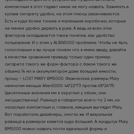
компактным я этот гаджет никак не могу назвать. Зажимать в
кулаке сигарету удобно, на этом плюсы заканчиваются.
Есть и куда более тонкие и маленькие коробочки, которые
не менее удобно держать в руке. А ведь из всех этих
факторов складывается такое понятие, как удобство
пользования. И с этим у ALIEN5000 проблема. Чтобы не быть
голословным и вы лучше поняли что я имею ввиду, давайте
в качестве сравнения приведу только один пример:
сигарета такого же форм-фактора с баком такого же
объема 14 мл и аккумулятором даже большей емкости,
прошу – LOST MARY BM5000. Физические размеры Mary
немногим меньше Alien5000: 46*22*73 против 48*24*75
(десятичные значения мм я округлил у обоих, они
несущественны). Разница в габаритах всего-то 2 мм, но
насколько компактным и, главное, изящным выглядит Mary.
Вот поработали дизайнеры, смогли же. И визуальная
разница в размерах кажется куда большей. А мундштук Mary
BM5000 можно назвать почти идеальной формы и