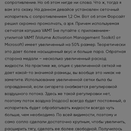
сопротивление. Но об этом нигде ни слова. Что ж, тогда я
вам это скажу. На данном девайсе установлен сеточный
испаритель с сопротивлением 1,2 Ом. Вот об этом Форсайт
решил скромно промолчать, а зря. Причем используемая
сетчатая катушка VAMT (не путайте с приложением-
утилитой VAMT (Volume Activation Management Toolkit) от
Microsoft) имеет увеличенный на 50% размер. Теоретически
это дает более насыщенный вкус и больше пара. Обратная
сторона медали – несколько увеличенный расход
жидкости. На практике же, опция с увеличенной сеткой не
дает какой-то значимой разницы, вы вообще это никак не
заметите. Использование увеличенной сетки была бы
оправданной, если сигарета снабжается регулировкой
воздушного потока. Здесь же такой регулировки нет,
поэтому поток воздуха (подсос) всегда будет постоянный, а
испаритель будет обрабатывать жидкости всегда чуть
больше, чем необходимо. По всей видимости, поэтому и
само сопло сделали достаточно крупным, чтобы увеличить,
расширить тягу, сделать ее более свободной. Получилось