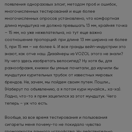
появления одноразовых элсиг, методом проб и ошибок,
многочисленных тестирований и еще более
многочисленных опросов установлено, что комфортная
длина мундштука не должна превышать 13 мм, крайняя точка
– 15 мм, но уже нежелательна, но тут еще важно
соотношение пропорций: при длине 13 мм ширина не более
5, при 15 мм – не более 4. И все гранды вейп-индустрии это
знают, как отче наш. Дизайнеры из VOZOL этого не знали?
Ну чего здесь изобретать велосипед? Ну хотя бы, для
разнообразия, книжки бы умные почитали, да изучили бы
мундштуки курительных трубок от известных мировых
брендов. Не, зачем, мы пойдем своим путем. Пошли…
(Наберут по объявлению, а я потом кури мучайся… ха-ха).
Ладно, что-то я прям зацепился за этот мундштук. Чего
теперь – уж что есть.
Вообще, за все время тестирования и пользования
сигареты меня почему-то не покидало чувство
громоздкости данного устройства. Ну действительно,