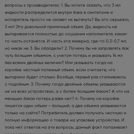
вопросы к производителю: 1. Вы хотите сказать, что 3 мл
жидкости распределится внутри бака в синтепоне и
испаритель просто не сможет их вытянуть? Вы это серьезно,
3 мл! Это довольной приличный объем. Да, жидкость не
выпаривается полностью до осушения наполнителя, какая-
то часть останется. И часть эта мизерна, где-то 0,3-0,7 мл,
но никак не 3. Вы обалдели? 2. Почему бы не заправлять бак
чуть большим объемом, с учетом потерь и указывать 14 мл
без всяких двойных величин? Или указывать тогда на
коробке честный полезный объем, если считаете, что
выпарено будет столько. Вообще, первый раз сталкиваюсь
с подобным. 3. Почему тогда двойные объемы указываются
не на всех устройствах, а с более большим баком? А что на
меньших баках потерь разве нет? 4. Почему на коробке
пишется один объем – больший, а два объема указываются
только на сайте? Потребитель должен получать честную и
полную информацию о товаре на упаковке устройства. И
пока нет ответов на эти вопросы, данный факт попахивает