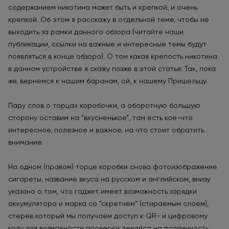
содержанием никотина может быть и крепкой, и очень
крепкой. Об этом я расскажу в отдельной теме, чтобы не
выходить за рамки данного обзора (читайте наши
публикации, ссылки на важные и интересные темы будут
появляться в конце обзора). О том какая крепость никотина
в данном устройстве я скажу позже в этой статье. Так, пока
же, вернемся к нашим баранам, ой, к нашему Пришельцу.
Пару слов о торцах коробочки, а оборотную большую
сторону оставим на “вкусненькое”, там есть кое-что
интересное, полезное и важное, на что стоит обратить
внимание.
На одном (правом) торце коробки снова фотоизображение
сигареты, название вкуса на русском и английском, внизу
указано о том, что гаджет имеет возможность зарядки
аккумулятора и марка со “скретчем” (стираемым слоем),
стерев который мы получаем доступ к QR- и цифровому
коду для возможности проверки девайса на подлинность.