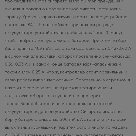
производители. Моя сигарета взяла 80 mAh прежде, чем
сигнализировала о наборе полной емкости, остановив
зарядку. Уровень заряда аккумулятора в новом устройстве
составлял 84%. В дальнейшем, при полном разряде
аккумулятора устройству потребовалось 1 час 20 минут,
чтобы набрать полную емкость батареи. При этом на борт
было принято 489 mAh, сила тока составляла от 0,42-0,40 А
в самом начале зарядки, которая постепенно снижалась до
0,36-0,33 А и в самом конце батарея заряжалась низким
током силой 0,25 А. Что ж, контроллер стоит правильный и
свою работу выполняет отлично. Собственно, в обратном я
даже и не сомневался, но в рамках тестирования и
подготовки обзора, это нужно было проверить.
Теперь более близкое и понятное пользователю об
аккумуляторе в данном устройстве. Сигарета имеет на
борту батарею емкостью 500 mAh. А это значит, что если
вы активный курильщик и парите часто и много, то на день
ALIEN5000 вам не хватит однозначно, сигарету придется