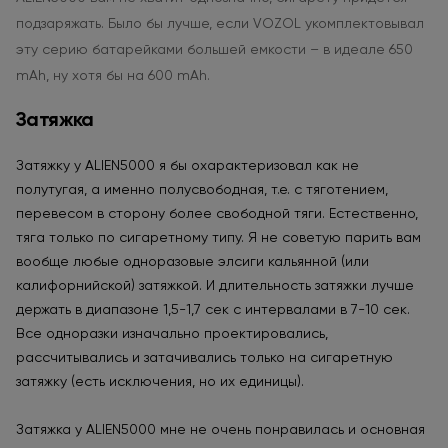
подзаряжать. Было бы лучше, если VOZOL укомплектовывал
эту серию батарейками большей емкости – в идеале 650
mAh, ну хотя бы на 600 mAh.
Затяжка
Затяжку у ALIEN5000 я бы охарактеризовал как не
полутугая, а именно полусвободная, т.е. с тяготением,
перевесом в сторону более свободной тяги. Естественно,
тяга только по сигаретному типу. Я не советую парить вам
вообще любые одноразовые элсиги кальянной (или
калифорнийской) затяжкой. И длительность затяжки лучше
держать в диапазоне 1,5-1,7 сек с интервалами в 7-10 сек.
Все одноразки изначально проектировались,
рассчитывались и затачивались только на сигаретную
затяжку (есть исключения, но их единицы).
Затяжка у ALIEN5000 мне не очень понравилась и основная