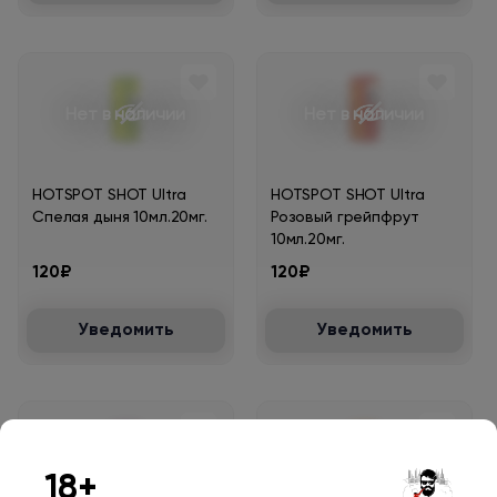
Нет в наличии
Нет в наличии
HOTSPOT SHOT Ultra
HOTSPOT SHOT Ultra
Спелая дыня 10мл.20мг.
Розовый грейпфрут
10мл.20мг.
120₽
120₽
Уведомить
Уведомить
Нет в наличии
Нет в наличии
18+