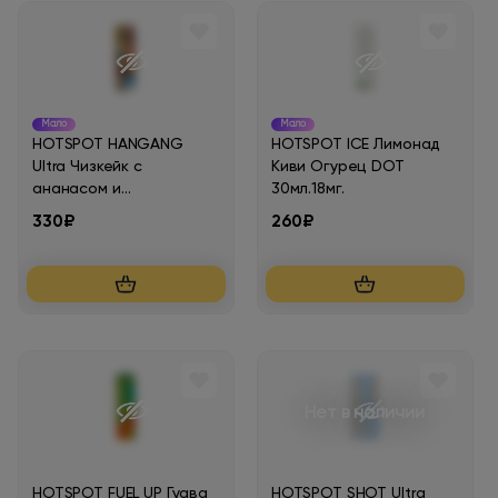
Hotspot fuel morph ultra
Hotspot fuel ultra
Мало
Мало
HOTSPOT HANGANG
HOTSPOT ICE Лимонад
Hotspot fuel up
Ultra Чизкейк с
Киви Огурец DOT
ананасом и
30мл.18мг.
лемонграссом
330₽
260₽
30мл.20мг.
Hotspot fuel up ultra
Hotspot hangang
Hotspot hangang ultra
Нет в наличии
Hotspot ice
HOTSPOT FUEL UP Гуава
HOTSPOT SHOT Ultra