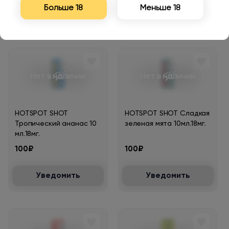
Больше 18
Меньше 18
Уведомить
Уведомить
Нет в наличии
Нет в наличии
HOTSPOT SHOT
HOTSPOT SHOT Сладкая
Тропический ананас 10
зеленая мята 10мл.18мг.
мл.18мг.
100₽
100₽
Уведомить
Уведомить