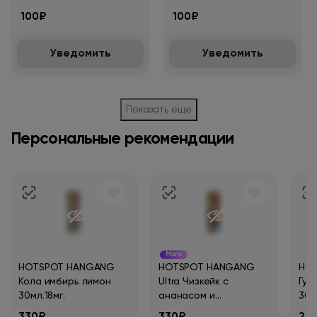
100₽
100₽
Уведомить
Уведомить
Показать еще
Персональные рекомендации
Мало
HOTSPOT HANGANG
HOTSPOT HANGANG
HOT
Кола имбирь лимон
Ultra Чизкейк с
Гуа
30мл.18мг.
ананасом и
30мл
лемонграссом
330₽
330₽
26