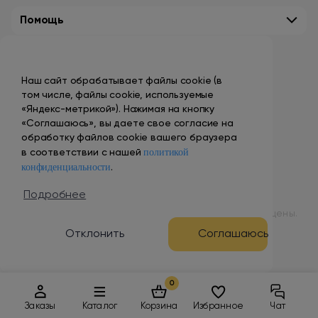
Помощь
Контакты
Наш сайт обрабатывает файлы cookie (в
+7 (495) 149-10-99
том числе, файлы cookie, используемые
promo@smokenvape.su
«Яндекс-метрикой»). Нажимая на кнопку
«Соглашаюсь», вы даете свое согласие на
пн-пт: 9:00 – 18:00
обработку файлов cookie вашего браузера
политикой
сб-вс: выходной
в соответствии с нашей
конфиденциальности
.
Адреса магазинов
Подробнее
© 1998 – 2024 ООО «Табак Вэйп Сити». Все права защищены.
Отклонить
Соглашаюсь
Разработка и продвижение сайта
0
Заказы
Каталог
Корзина
Избранное
Чат