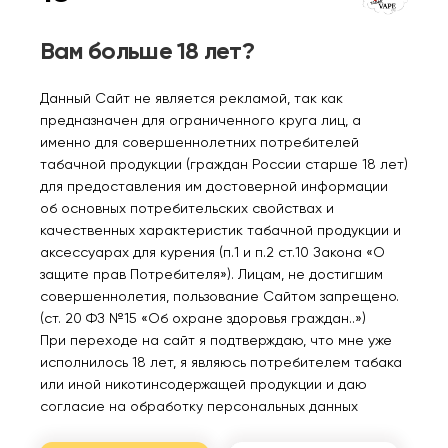
HOTSPOT SHOT Ultra
HOTSPOT SHOT Ultra
Вам больше 18 лет?
Виноград яблоко
Свежее манго 10мл.20мг.
10мл.20мг.
Данный Сайт не является рекламой, так как
120₽
120₽
предназначен для ограниченного круга лиц, а
именно для совершеннолетних потребителей
Уведомить
Уведомить
табачной продукции (граждан России старше 18 лет)
для предоставления им достоверной информации
об основных потребительских свойствах и
качественных характеристик табачной продукции и
аксессуарах для курения (п.1 и п.2 ст.10 Закона «О
защите прав Потребителя»). Лицам, не достигшим
Нет в наличии
Нет в наличии
совершеннолетия, пользование Сайтом запрещено.
(ст. 20 ФЗ №15 «Об охране здоровья граждан..»)
При переходе на сайт я подтверждаю, что мне уже
HOTSPOT SHOT Ultra
HOTSPOT SHOT Ultra
исполнилось 18 лет, я являюсь потребителем табака
Черная смородина
Банан кокос 10мл.20мг.
или иной никотинсодержащей продукции и даю
10мл.20мг.
согласие на обработку персональных данных
120₽
120₽