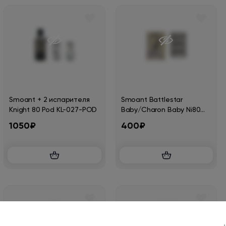
Smoant + 2 испарителя
Smoant Battlestar
Knight 80 Pod KL-027-POD
Baby/Charon Baby Ni80
Coil 1.2ohm KL-020-M-COIL
1050₽
400₽
(в упак. 3 шт.)
Нет в наличии
Нет в наличии