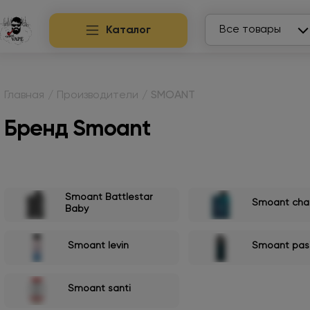
Search
Все товары
Каталог
Главная
/
Производители
/
SMOANT
Бренд Smoant
Smoant Battlestar
Smoant cha
Baby
Smoant levin
Smoant pasit
Smoant santi