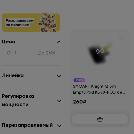
Цена
Линейка
Мало
SMOANT Knight Q 3ml
Empty Pod KL-78-POD без
Регулировка
испарителя
260₽
мощности
Перезаправляемый