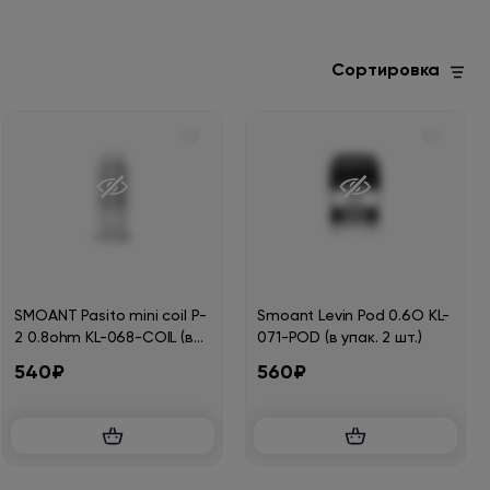
Сортировка
SMOANT Pasito mini coil P-
Smoant Levin Pod 0.6O KL-
2 0.8ohm KL-068-COIL (в
071-POD (в упак. 2 шт.)
упак. 3 шт.)
540₽
560₽