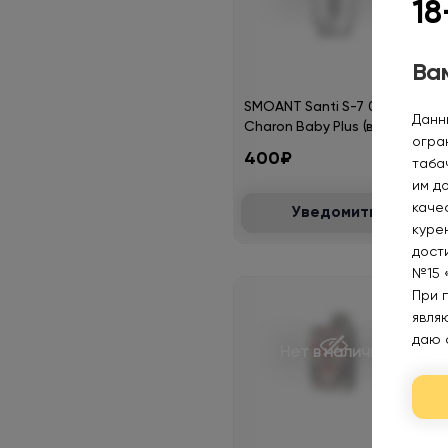
18
Вам
SMOANT Santi S-7 0.3ohm
Данн
Charon Baby Plus (в упак. 3
огра
шт.)
400₽
таба
им д
каче
Уведомить
курен
дост
№15 
При 
явля
даю 
Нет в наличии