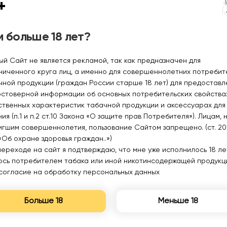
+
 больше 18 лет?
Smoant Charon T50 4ml
Smoant Santi S-2 0.6ohm
ый Сайт не является рекламой, так как предназначен для
KL-080-POD
Coil KL-040-RD-COIL (в
ниченного круга лиц, а именно для совершеннолетних потреби
упак. 3 шт.)
450₽
400₽
чной продукции (граждан России старше 18 лет) для предоставл
остоверной информации об основных потребительских свойства
ственных характеристик табачной продукции и аксессуарах для
Уведомить
Уведомить
ия (п.1 и п.2 ст.10 Закона «О защите прав Потребителя»). Лицам, 
игшим совершеннолетия, пользование Сайтом запрещено. (ст. 20
«Об охране здоровья граждан..»)
переходе на сайт я подтверждаю, что мне уже исполнилось 18 лет
юсь потребителем табака или иной никотинсодержащей продукц
согласие на обработку персональных данных
Нет в наличии
Нет в наличии
Больше 18
Меньше 18