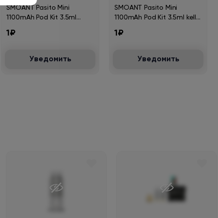
SMOANT Pasito Mini
SMOANT Pasito Mini
1100mAh Pod Kit 3.5ml
1100mAh Pod Kit 3.5ml kelly
Seashell KL-065-Se
green KL-065-Kg
1₽
1₽
Уведомить
Уведомить