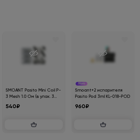
Мало
SMOANT Pasito Mini Coil P-
Smoant+2 испарителя
3 Mesh 1.0 Ом (в упак. 3
Pasito Pod 3ml KL-018-POD
шт.)
540₽
960₽