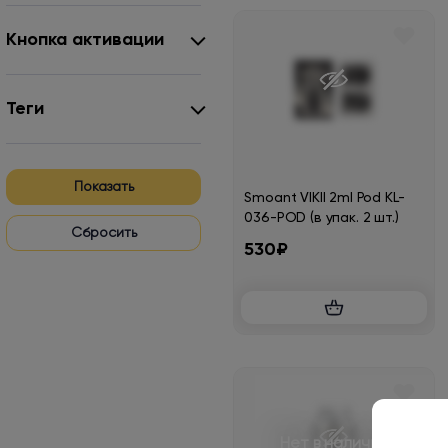
Кнопка активации
Теги
Показать
Smoant VIKII 2ml Pod KL-
036-POD (в упак. 2 шт.)
530₽
Нет в наличии