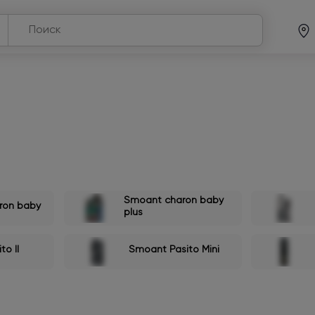
Smoant charon baby
ron baby
plus
o II
Smoant Pasito Mini