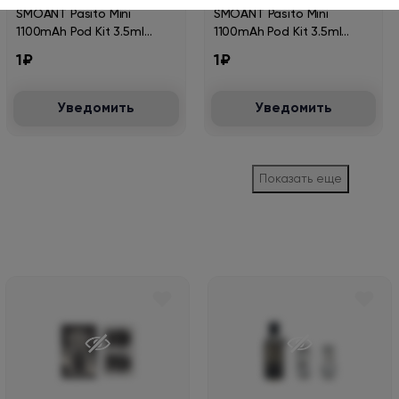
SMOANT Pasito Mini
SMOANT Pasito Mini
1100mAh Pod Kit 3.5ml
1100mAh Pod Kit 3.5ml
White KL-065-W
Space grey KL-065-Sg
1₽
1₽
Уведомить
Уведомить
Показать еще