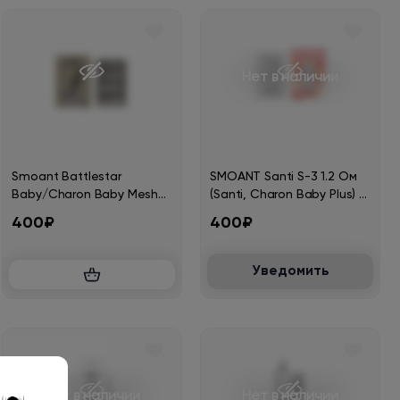
Нет в наличии
Smoant Battlestar
SMOANT Santi S-3 1.2 Ом
Baby/Charon Baby Mesh
(Santi, Charon Baby Plus) (в
Coil 0.6ohm KL-020-D-
упак. 3 шт.)
400₽
400₽
COIL (в упак. 3 шт.)
Уведомить
Нет в наличии
Нет в наличии