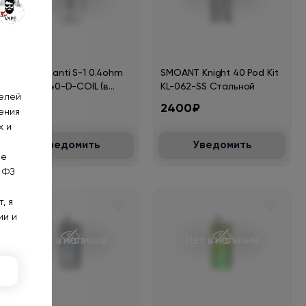
Smoant Santi S-1 0.4ohm
SMOANT Knight 40 Pod Kit
Coil KL-040-D-COIL (в
KL-062-SS Стальной
телей
упак. 3 шт.)
400₽
2400₽
ения
х и
Уведомить
Уведомить
не
 ФЗ
, я
ии и
Нет в наличии
Нет в наличии