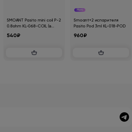
Мало
SMOANT Pasito mini coil P-2
Smoant+2 испарителя
0.8ohm KL-068-COIL (в
Pasito Pod 3ml KL-018-POD
упак. 3 шт.)
540₽
960₽